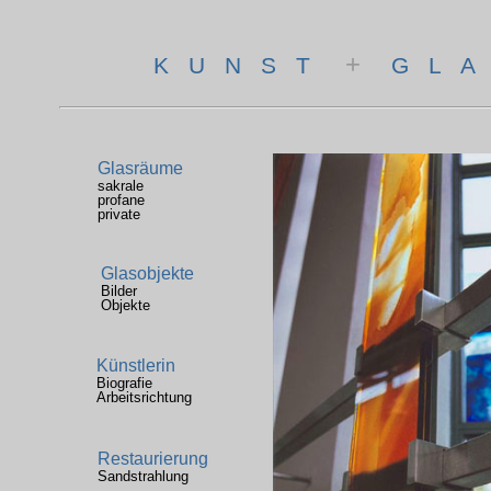
+
K U N S T
G L A
Glasräume
sakrale
profane
private
Glasobjekte
Bilder
Objekte
Künstlerin
Biografie
Arbeitsrichtung
Restaurierung
Sandstrahlung