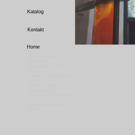
Katalog
Kontakt
Home
Glaskunst Design
Architektur
Glasgestaltung Bilder
Kunst
Künstler Bleiverglasung
Türen
Fenster Kirchen
Sandstrahlung
Kunst am Bau Sichtschutz
am
Fenster statt Gardinen
Glas